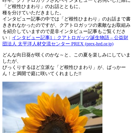
昨年、クアトロガッツさんへインタビューでお伺いした際に
「ど根性ひまわり」のお話とともに、
種を分けていただきました。
インタビュー記事の中では「ど根性ひまわり」のお話まで書
ききれなかったのですが、クアトロガッツの素敵なお取組み
を紹介していますので是非インタビュー記事もご覧くださ
い：
インタビュー記事1：クアトロガッツ誕生物語 – 公益財
団法人 太平洋人材交流センター PREX (prex-hrd.or.jp)
どんな向日葵が咲くのかな～と、この夏を楽しみにしていま
したが、
びっくりするほど立派な「ど根性ひまわり」が、ぱっかー
ん！と満開で庭に咲いてくれました!!