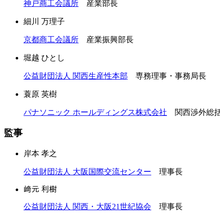
神戸商工会議所
産業部長
細川 万理子
京都商工会議所
産業振興部長
堀越 ひとし
公益財団法人 関西生産性本部
専務理事・事務局長
蓑原 英樹
パナソニック ホールディングス株式会社
関西渉外総括
監事
岸本 孝之
公益財団法人 大阪国際交流センター
理事長
﨑元 利樹
公益財団法人 関西・大阪21世紀協会
理事長