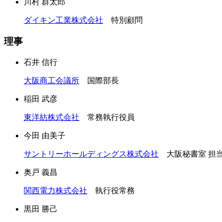
川村 群太郎
ダイキン工業株式会社
特別顧問
理事
石井 信行
大阪商工会議所
国際部長
稲田 武彦
東洋紡株式会社
常務執行役員
今田 由美子
サントリーホールディングス株式会社
大阪秘書室 担
奥戸 義昌
関西電力株式会社
執行役常務
黒田 勝己