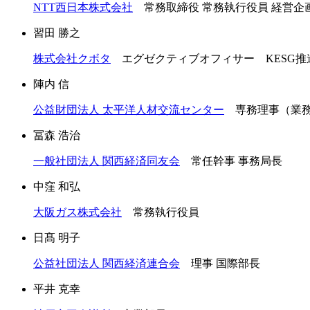
NTT西日本株式会社
常務取締役 常務執行役員 経営企
習田 勝之
株式会社クボタ
エグゼクティブオフィサー KESG推
陣内 信
公益財団法人 太平洋人材交流センター
専務理事（業務
冨森 浩治
一般社団法人 関西経済同友会
常任幹事 事務局長
中窪 和弘
大阪ガス株式会社
常務執行役員
日髙 明子
公益社団法人 関西経済連合会
理事 国際部長
平井 克幸