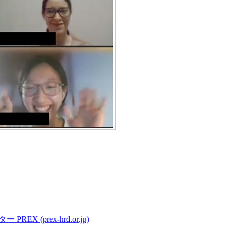
(prex-hrd.or.jp)