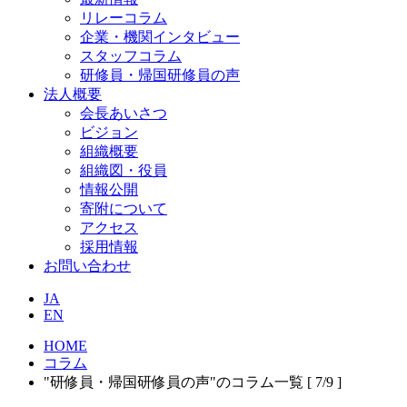
リレーコラム
企業・機関インタビュー
スタッフコラム
研修員・帰国研修員の声
法人概要
会長あいさつ
ビジョン
組織概要
組織図・役員
情報公開
寄附について
アクセス
採用情報
お問い合わせ
JA
EN
HOME
コラム
"研修員・帰国研修員の声"のコラム一覧 [ 7/9 ]