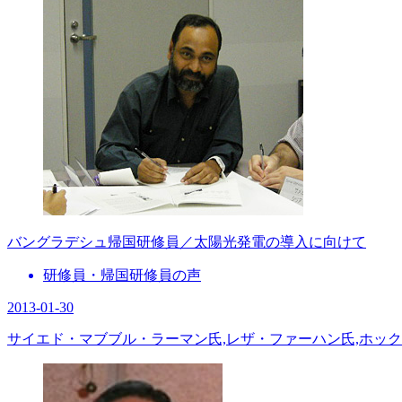
バングラデシュ帰国研修員／太陽光発電の導入に向けて
研修員・帰国研修員の声
2013-01-30
サイエド・マブブル・ラーマン氏,レザ・ファーハン氏,ホッ