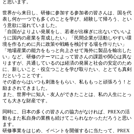
と思います。
世界から来日し、研修に参加する参加者の皆さんは、国を代
表し何か一つでも多くのことを学び、経験して帰ろう、とい
う意欲に溢れていました。
「自国がよりよい発展をし、若者が出稼ぎに出ないでいいよ
うに国内の産業を育成したい」「民間企業が活動しやすい環
境を作るために共に政策や戦略を検討する場を作りたい」
「地場産業の能力をもっと向上させて海外に製品を輸出した
い」など、研修のテーマによって皆さんの課題や関心は異な
りますが、共通しているのは経済の発展と社会の安定のため
に、新しいこと・役立つことを学び取りたい、ととても真剣
だということです。
その姿からはいつも刺激をもらい、私ももっと頑張ろう！と
励まされてきました。
また、世界中に知人・友人ができたことは、私の人生にとっ
ても大きな財産です。
同時に、日本の多くの皆さんの協力がなければ、PREXの活
動もまた私自身の業務も続けてこられなかっただろうと思い
ます。
研修事業をはじめ、イベントを開催するに当たって、PREX