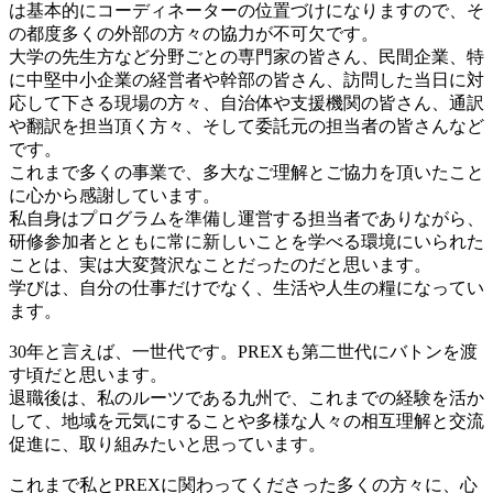
は基本的にコーディネーターの位置づけになりますので、そ
の都度多くの外部の方々の協力が不可欠です。
大学の先生方など分野ごとの専門家の皆さん、民間企業、特
に中堅中小企業の経営者や幹部の皆さん、訪問した当日に対
応して下さる現場の方々、自治体や支援機関の皆さん、通訳
や翻訳を担当頂く方々、そして委託元の担当者の皆さんなど
です。
これまで多くの事業で、多大なご理解とご協力を頂いたこと
に心から感謝しています。
私自身はプログラムを準備し運営する担当者でありながら、
研修参加者とともに常に新しいことを学べる環境にいられた
ことは、実は大変贅沢なことだったのだと思います。
学びは、自分の仕事だけでなく、生活や人生の糧になってい
ます。
30年と言えば、一世代です。PREXも第二世代にバトンを渡
す頃だと思います。
退職後は、私のルーツである九州で、これまでの経験を活か
して、地域を元気にすることや多様な人々の相互理解と交流
促進に、取り組みたいと思っています。
これまで私とPREXに関わってくださった多くの方々に、心