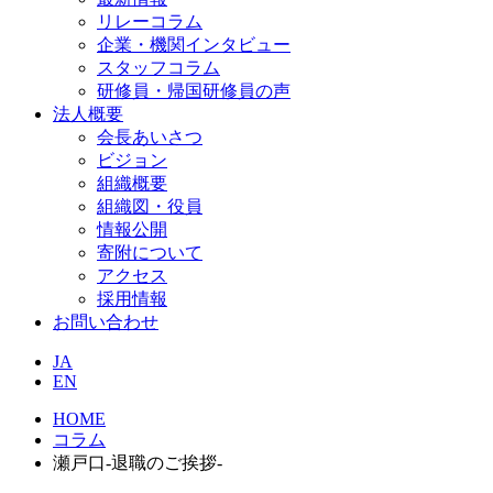
リレーコラム
企業・機関インタビュー
スタッフコラム
研修員・帰国研修員の声
法人概要
会長あいさつ
ビジョン
組織概要
組織図・役員
情報公開
寄附について
アクセス
採用情報
お問い合わせ
JA
EN
HOME
コラム
瀬戸口-退職のご挨拶-