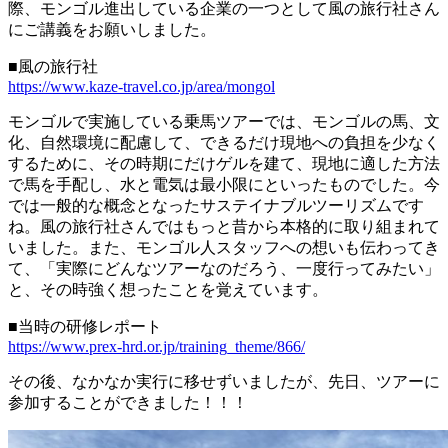
際、モンゴル進出している企業の一つとして風の旅行社さん
にご講義をお願いしました。
■風の旅行社
https://www.kaze-travel.co.jp/area/mongol
モンゴルで実施している乗馬ツアーでは、モンゴルの馬、文
化、自然環境に配慮して、できるだけ現地への負担を少なく
するために、その時期にだけゲルを建て、現地に適した方法
で馬を手配し、水と電気は最小限にといったものでした。今
では一般的な概念となったサステイナブルツーリズムです
ね。風の旅行社さんではもっと昔から本格的に取り組まれて
いました。また、モンゴル人スタッフへの想いも伝わってき
て、「実際にどんなツアーなのだろう、一度行ってみたい」
と、その時強く想ったことを覚えています。
■当時の研修レポート
https://www.prex-hrd.or.jp/training_theme/866/
その後、なかなか実行に移せずいましたが、先日、ツアーに
参加することができました！！！