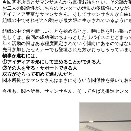
今回関本所長とサマンサさんから直接お話を伺い、その謎が
お二人の関係性がこちらのセンターの活動の多様性につなが
アイディア豊富なサマンサさん、そしてサマンサさんが自由
組織の中でそれぞれの強みが最大限に生かされているように
組織の中で何か新しいことを始めるとき。時に足を引っ張っ
もしくは、前回の成功例のちょっとしたリバイスにとどまっ
年々活動の幅はある程度固定されていく傾向にあるのではな
先日参加したセミナーでも登壇された方がおっしゃっていま
物事が進むには、
①アイディアを形にして進めることができる人
②その人を守る・サポートできる人
双方がそろって初めて進むんだと。
関本所長とサマンサさんはまさにそういう関係性を築いてお
今後も、関本所長、サマンサさん、そしてさばえ推進センタ