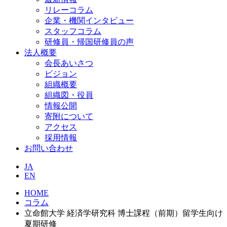
リレーコラム
企業・機関インタビュー
スタッフコラム
研修員・帰国研修員の声
法人概要
会長あいさつ
ビジョン
組織概要
組織図・役員
情報公開
寄附について
アクセス
採用情報
お問い合わせ
JA
EN
HOME
コラム
立命館大学 経済学研究科 博士課程（前期）留学生向け
夏期研修