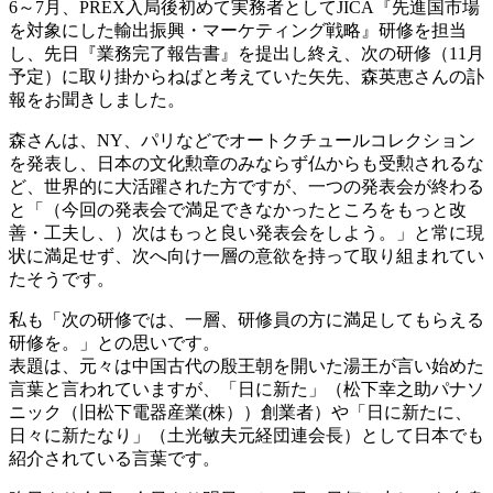
6～7月、PREX入局後初めて実務者としてJICA『先進国市場
を対象にした輸出振興・マーケティング戦略』研修を担当
し、先日『業務完了報告書』を提出し終え、次の研修（11月
予定）に取り掛からねばと考えていた矢先、森英恵さんの訃
報をお聞きしました。
森さんは、NY、パリなどでオートクチュールコレクション
を発表し、日本の文化勲章のみならず仏からも受勲されるな
ど、世界的に大活躍された方ですが、一つの発表会が終わる
と「（今回の発表会で満足できなかったところをもっと改
善・工夫し、）次はもっと良い発表会をしよう。」と常に現
状に満足せず、次へ向け一層の意欲を持って取り組まれてい
たそうです。
私も「次の研修では、一層、研修員の方に満足してもらえる
研修を。」との思いです。
表題は、元々は中国古代の殷王朝を開いた湯王が言い始めた
言葉と言われていますが、「日に新た」（松下幸之助パナソ
ニック（旧松下電器産業(株））創業者）や「日に新たに、
日々に新たなり」（土光敏夫元経団連会長）として日本でも
紹介されている言葉です。