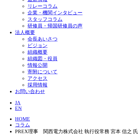
リレーコラム
企業・機関インタビュー
スタッフコラム
研修員・帰国研修員の声
法人概要
会長あいさつ
ビジョン
組織概要
組織図・役員
情報公開
寄附について
アクセス
採用情報
お問い合わせ
JA
EN
HOME
コラム
PREX理事 関西電力株式会社 執行役常務 宮本 信之 氏