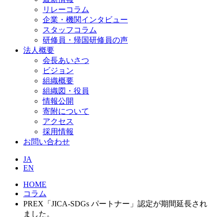
リレーコラム
企業・機関インタビュー
スタッフコラム
研修員・帰国研修員の声
法人概要
会長あいさつ
ビジョン
組織概要
組織図・役員
情報公開
寄附について
アクセス
採用情報
お問い合わせ
JA
EN
HOME
コラム
PREX「JICA-SDGs パートナー」認定が期間延長され
ました。