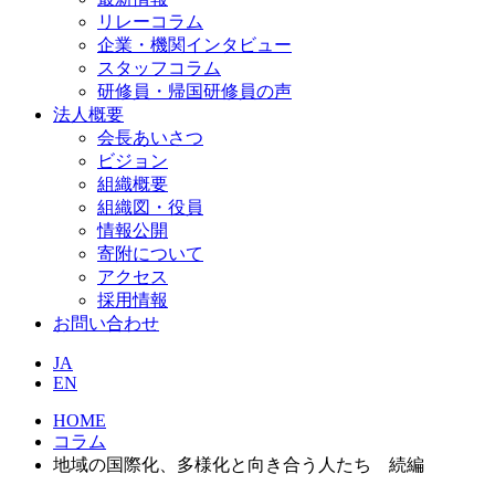
リレーコラム
企業・機関インタビュー
スタッフコラム
研修員・帰国研修員の声
法人概要
会長あいさつ
ビジョン
組織概要
組織図・役員
情報公開
寄附について
アクセス
採用情報
お問い合わせ
JA
EN
HOME
コラム
地域の国際化、多様化と向き合う人たち 続編