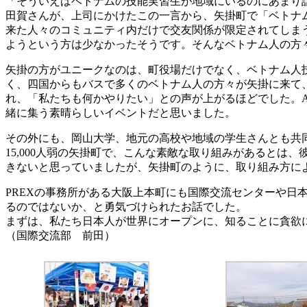
「そういえばベトナムの技能実習生が地域にいるのにあまり
田賀さんが、上司にかけたこの一言から、矢掛町で「ベトナ
来た人々のコミュニティ内だけで交友関係が限定されてしま
ようという方は少なかったそうです。そんなベトナム人の方
矢掛の方がユニークなのは、町役場だけでなく、ベトナム人
く、四国からもバスで多くのベトナム人の方々が矢掛に来て
れ、「私たちも何かやりたい」との声が上がるほどでした。
緒に集う素晴らしいイベントだと思いました。
その外にも、岡山大学、地元の高校や地域の学生さんとも共
15,000人弱の矢掛町で、こんな素敵な取り組みがあると
きないと思っていましたが、矢掛町のように、取り組み方に
PREXの事務所がある大阪上本町にも国際交流センターや
るのではないか、と勇気づけられたお話でした。
まずは、私たち日本人が世界にオープンに、知ることに貪欲
（国際交流部 前田）