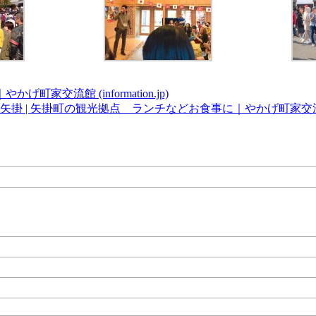
交流館 (information.jp)
 | 矢掛町の観光拠点 ランチなどお食事に｜やかげ町家交流館 (info