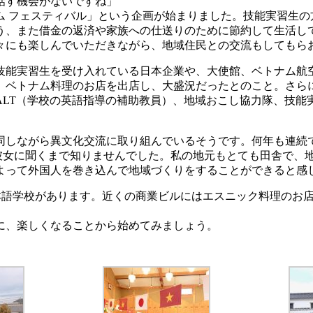
話す機会がないですね」
ム フェスティバル」という企画が始まりました。技能実習生の
う、また借金の返済や家族への仕送りのために節約して生活し
々にも楽しんでいただきながら、地域住民との交流もしてもら
技能実習生を受け入れている日本企業や、大使館、ベトナム航
、ベトナム料理のお店を出店し、大盛況だったとのこと。さら
ALT（学校の英語指導の補助教員）、地域おこし協力隊、技能
同しながら異文化交流に取り組んでいるそうです。何年も連続
は、彼女に聞くまで知りませんでした。私の地元もとても田舎で
よって外国人を巻き込んで地域づくりをすることができると感
日本語学校があります。近くの商業ビルにはエスニック料理のお
に、楽しくなることから始めてみましょう。