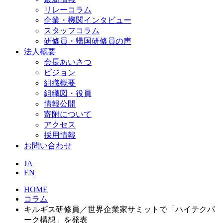
リレーコラム
企業・機関インタビュー
スタッフコラム
研修員・帰国研修員の声
法人概要
会長あいさつ
ビジョン
組織概要
組織図・役員
情報公開
寄附について
アクセス
採用情報
お問い合わせ
JA
EN
HOME
コラム
キルギス研修員／世界企業家サミットで「ハイテクパ
ーク構想」を発表