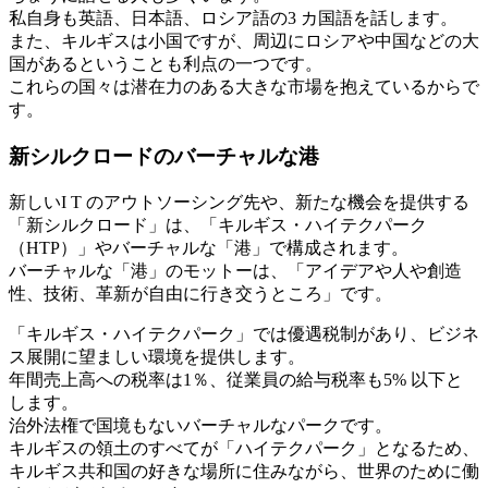
私自身も英語、日本語、ロシア語の3 カ国語を話します。
また、キルギスは小国ですが、周辺にロシアや中国などの大
国があるということも利点の一つです。
これらの国々は潜在力のある大きな市場を抱えているからで
す。
新シルクロードのバーチャルな港
新しいI T のアウトソーシング先や、新たな機会を提供する
「新シルクロード」は、「キルギス・ハイテクパーク
（HTP）」やバーチャルな「港」で構成されます。
バーチャルな「港」のモットーは、「アイデアや人や創造
性、技術、革新が自由に行き交うところ」です。
「キルギス・ハイテクパーク」では優遇税制があり、ビジネ
ス展開に望ましい環境を提供します。
年間売上高への税率は1％、従業員の給与税率も5% 以下と
します。
治外法権で国境もないバーチャルなパークです。
キルギスの領土のすべてが「ハイテクパーク」となるため、
キルギス共和国の好きな場所に住みながら、世界のために働