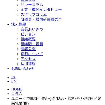
リレーコラム
企業・機関インタビュー
スタッフコラム
研修員・帰国研修員の声
法人概要
会長あいさつ
ビジョン
組織概要
組織図・役員
情報公開
寄附について
アクセス
採用情報
お問い合わせ
JA
EN
HOME
コラム
ユニークで地域性豊かな乳製品・飲料作りが特徴／泉
南乳業(株)