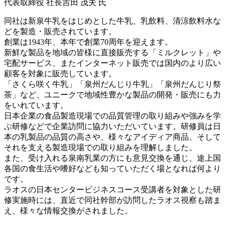
代表取締役 社長吉田 茂夫 氏
同社は新泉牛乳をはじめとした牛乳、乳飲料、清涼飲料水な
どを製造・販売されています。
創業は1943年、本年で創業70周年を迎えます。
新鮮な製品を地域の皆様に直接販売する「ミルクレット」や
宅配サービス、またインターネット販売では国内のより広い
顧客を対象に販売しています。
「さくら咲く牛乳」「泉州だんじり牛乳」「泉州だんじり祭
茶」など、ユニークで地域性豊かな製品の開発・販売にも力
をいれています。
日本企業の食品製造現場での品質管理の取り組みや強みを学
ぶ研修などで企業訪問に協力いただいています。研修員は日
本の乳製品の品質の高さや、様々なアイディア商品、そして
それを支える製造現場での取り組みを理解しました。
また、受け入れる泉南乳業の方にも意見交換を通じ、途上国
各国の食生活や嗜好なども知っていただく場となれば何より
です。
ラオスの日本センタービジネスコース受講者を対象とした研
修実施時には、直近で同社幹部が訪問したラオス視察も踏ま
え、様々な情報交換がされました。