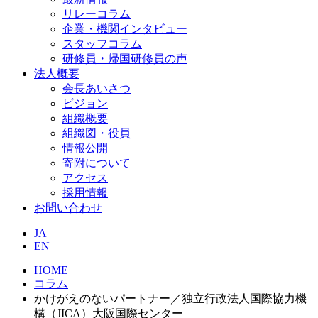
リレーコラム
企業・機関インタビュー
スタッフコラム
研修員・帰国研修員の声
法人概要
会長あいさつ
ビジョン
組織概要
組織図・役員
情報公開
寄附について
アクセス
採用情報
お問い合わせ
JA
EN
HOME
コラム
かけがえのないパートナー／独立行政法人国際協力機
構（JICA）大阪国際センター