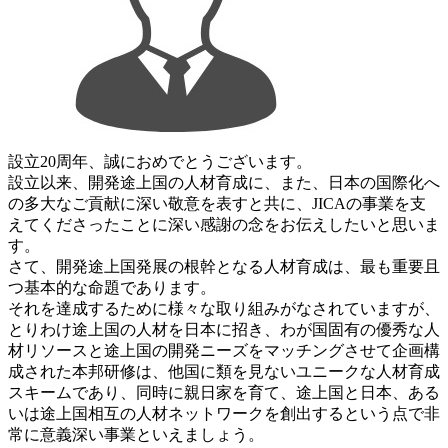
設立20周年、誠におめでとうございます。
設立以来、開発途上国の人材育成に、また、日本の国際化へ
の多大なご貢献に深い敬意を表すと共に、JICAの事業を支
えてくださったことに深い感謝の念をお伝えしたいと思いま
す。
さて、開発途上国発展の根幹となる人材育成は、最も重要且
つ基本的な命題であります。
それを達成するために様々な取り組みがなされていますが、
とりわけ途上国の人材を日本に招き、わが国固有の優秀な人
材リソースと途上国の開発ニーズをマッチングさせて企画構
成された本邦研修は、他国に類を見ないユニークな人材育成
スキームであり、同時に親日家を育て、途上国と日本、ある
いは途上国相互の人材ネットワークを創出するという点で非
常に意義深い事業といえましょう。