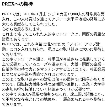
PREXへの期待
PREXでは、2011年３月までに131カ国13,800人の研修員を受
入れ、この人材育成を通じてアジア・太平洋地域の発展に多
大なる貢献をしてこられました。
心から敬意を表します。
これまで培ってこられた人的ネットワークは、関西の貴重な
財産であります。
PREXでは、これを今後に活かすため「フォローアップ活
動」に力を入れておられ、私はこの取り組みに大いに期待し
ております。
このネットワークを通じ、相手国が今後さらに発展していく
上で必要としているニーズを汲みとり、大阪・関西の企業・
自治体等の持つ力とをマッチングすることにより、相互発展
につながる事業を構築できればと考えます。
このような取り組みへの対応は個々の団体では限界がありま
すので、国際協力機能を持つ諸機関が連携し、企業・大学等
の参加も得て協働していく枠組みづくりが必要です。
その中で PREXが重要な役割を担われ、途上国と関西にとっ
て不可欠な存在としての地位を、一層高められる事を期待し
ております。