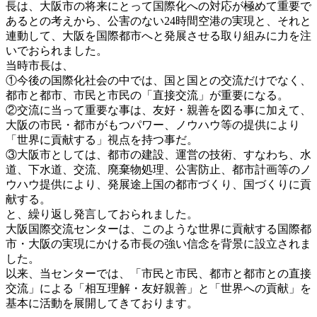
長は、大阪市の将来にとって国際化への対応が極めて重要で
あるとの考えから、公害のない24時間空港の実現と、それと
連動して、大阪を国際都市へと発展させる取り組みに力を注
いでおられました。
当時市長は、
①今後の国際化社会の中では、国と国との交流だけでなく、
都市と都市、市民と市民の「直接交流」が重要になる。
②交流に当って重要な事は、友好・親善を図る事に加えて、
大阪の市民・都市がもつパワー、ノウハウ等の提供により
「世界に貢献する」視点を持つ事だ。
③大阪市としては、都市の建設、運営の技術、すなわち、水
道、下水道、交流、廃棄物処理、公害防止、都市計画等のノ
ウハウ提供により、発展途上国の都市づくり、国づくりに貢
献する。
と、繰り返し発言しておられました。
大阪国際交流センターは、このような世界に貢献する国際都
市・大阪の実現にかける市長の強い信念を背景に設立されま
した。
以来、当センターでは、「市民と市民、都市と都市との直接
交流」による「相互理解・友好親善」と「世界への貢献」を
基本に活動を展開してきております。