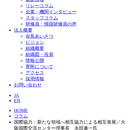
リレーコラム
企業・機関インタビュー
スタッフコラム
研修員・帰国研修員の声
法人概要
会長あいさつ
ビジョン
組織概要
組織図・役員
情報公開
寄附について
アクセス
採用情報
お問い合わせ
JA
EN
HOME
コラム
国際協力：新たな領域へ相互協力による相互発展／大
阪国際交流センター理事長 永田兼一氏