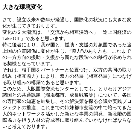
大きな環境変化
さて、設立以来20数年が経過し、国際化の状況にも大きな変
化が生じてきております。
変化の２大潮流は、「交流から相互浸透へ」「途上国経済の
Take Off 」であると思います。
特に後者により、我が国と、援助・支援の対象国であった途
上国の位置関係に変化が生じ、“協力”のあり方も、これまで
の一方方向の援助・支援から新たな段階への移行が求められ
る契機となっています。
それは、相手国をパートナーと位置づけ、双方の共同の取り
組み（相互協力）により、双方の発展（相互発展）につなげ
る取り組みの構築であると思います。
このため、大阪国際交流センターとしても、とりわけアジア
諸国との共通課題（環境都市、成長戦略等）について、各国
の専門家の知恵を結集し、その解決策を探る会議や実践プロ
ジェクトの推進、これまでの姉妹都市交流の中で培ってきた
人的ネットワークを活かした新たな事業の開発、新段階の国
際協力を担う人材の育成等に取り組んでいかなければならな
いと考えております。